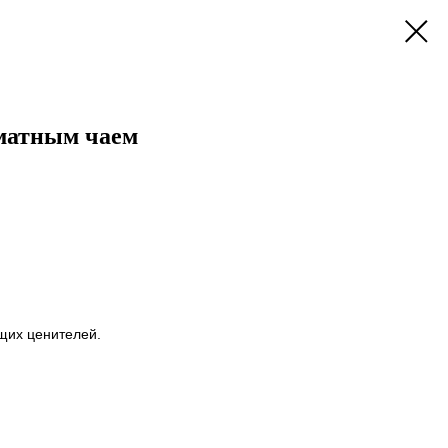
матным чаем
щих ценителей.