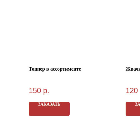
Топпер в ассортименте
Жвачк
150
р.
120
ЗАКАЗАТЬ
З