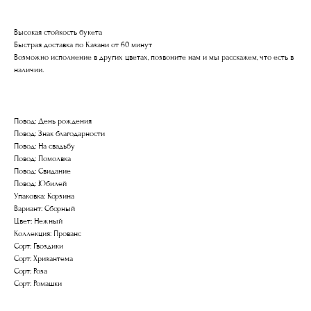
Высокая стойкость букета
Быстрая доставка по Казани от 60 минут
Возможно исполнение в других цветах, позвоните нам и мы расскажем, что есть в
наличии.
Повод: День рождения
Повод: Знак благодарности
Повод: На свадьбу
Повод: Помолвка
Повод: Свидание
Повод: Юбилей
Упаковка: Корзина
Вариант: Сборный
Цвет: Нежный
Коллекция: Прованс
Сорт: Гвоздики
Сорт: Хризантема
Сорт: Роза
Сорт: Ромашки