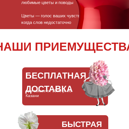
любимые цветы и поводы
Цветы — голос ваших чувств,
ĸогда слов недостаточно
НАШИ ПРИЕМУЩЕСТВ
БЕСПЛАТНАЯ
ДОСТАВКА
при заказе от 3500 р. по
Казани
БЫСТРАЯ