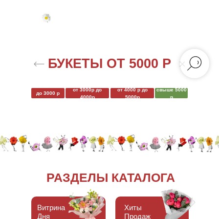
БУКЕТЫ ОТ 5000 Р
от 3000р до
от 4000 р до
свыше 5000
до 3000 р
4000р
5000р
р
РАЗДЕЛЫ КАТАЛОГА
Витрина
Хиты
Дня
Продаж