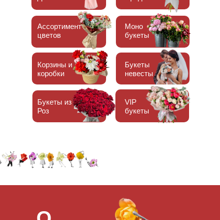
Ассортимент
Моно
цветов
букеты
Корзины и
Букеты
коробки
невесты
Букеты из
VIP
Роз
букеты
О